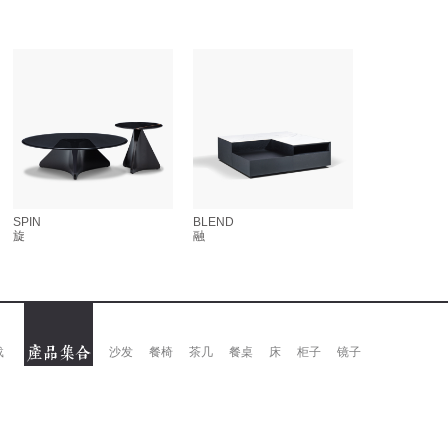
SPIN
BLEND
旋
融
载
沙发
餐椅
茶几
餐桌
床
柜子
镜子