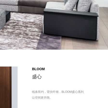
BLOOM
盛心
线条简约，背扶纤细，BLOOM盛心系列
让空间更开阔。