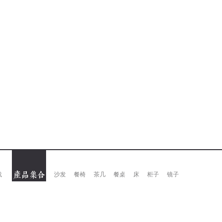
载
沙发
餐椅
茶几
餐桌
床
柜子
镜子